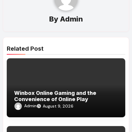
By
Admin
Related Post
Winbox Online Gaming and the
Convenience of Online Play
Admin
August 9, 2026