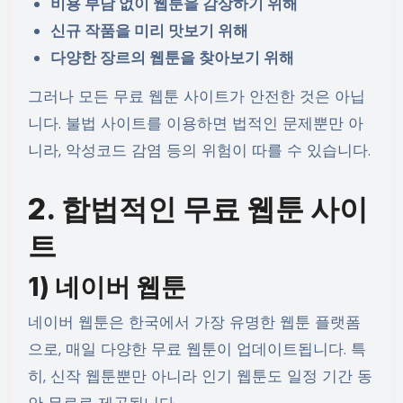
비용 부담 없이 웹툰을 감상하기 위해
신규 작품을 미리 맛보기 위해
다양한 장르의 웹툰을 찾아보기 위해
그러나 모든 무료 웹툰 사이트가 안전한 것은 아닙
니다. 불법 사이트를 이용하면 법적인 문제뿐만 아
니라, 악성코드 감염 등의 위험이 따를 수 있습니다.
2. 합법적인 무료 웹툰 사이
트
1) 네이버 웹툰
네이버 웹툰은 한국에서 가장 유명한 웹툰 플랫폼
으로, 매일 다양한 무료 웹툰이 업데이트됩니다. 특
히, 신작 웹툰뿐만 아니라 인기 웹툰도 일정 기간 동
안 무료로 제공됩니다.