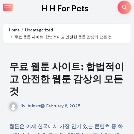
Skip
H H For Pets
to
content
Home
Uncategorized
무료 웹툰 사이트: 합법적이고 안전한 웹툰 감상의 모든 것
무료 웹툰 사이트: 합법적이
고 안전한 웹툰 감상의 모든
것
By
Admin
February 8, 2025
웹툰은 이제 한국에서 가장 인기 있는 콘텐츠 중 하