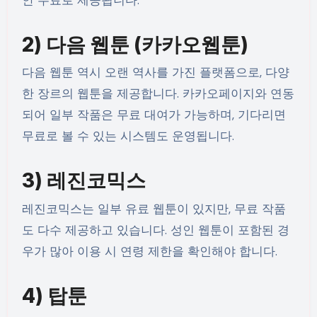
2) 다음 웹툰 (카카오웹툰)
다음 웹툰 역시 오랜 역사를 가진 플랫폼으로, 다양
한 장르의 웹툰을 제공합니다. 카카오페이지와 연동
되어 일부 작품은 무료 대여가 가능하며, 기다리면
무료로 볼 수 있는 시스템도 운영됩니다.
3) 레진코믹스
레진코믹스는 일부 유료 웹툰이 있지만, 무료 작품
도 다수 제공하고 있습니다. 성인 웹툰이 포함된 경
우가 많아 이용 시 연령 제한을 확인해야 합니다.
4) 탑툰