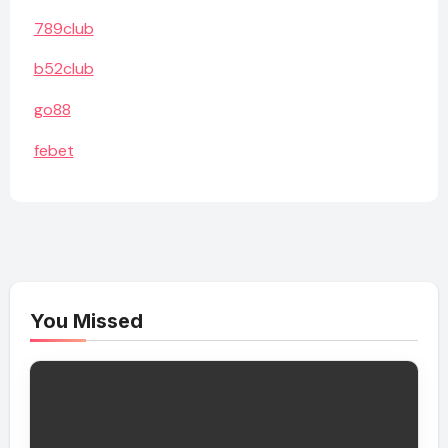
789club
b52club
go88
febet
You Missed