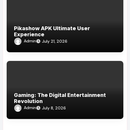
Pikashow APK Ultimate User
Experience
Admin
July 21, 2026
Gaming: The Digital Entertainment
Revolution
Admin
July 8, 2026