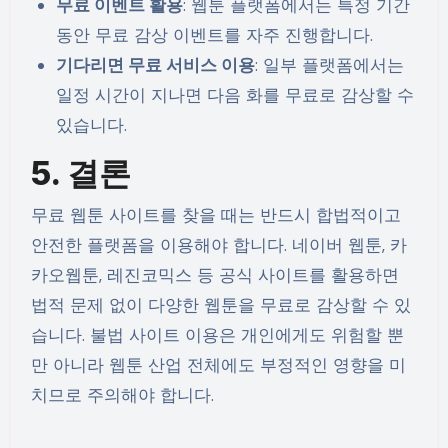
무료 이벤트 활용
: 웹툰 플랫폼에서는 특정 기간
동안 무료 감상 이벤트를 자주 진행합니다.
기다리면 무료 서비스 이용
: 일부 플랫폼에서는
일정 시간이 지나면 다음 화를 무료로 감상할 수
있습니다.
5. 결론
무료 웹툰 사이트를 찾을 때는 반드시 합법적이고
안전한 플랫폼을 이용해야 합니다. 네이버 웹툰, 카
카오웹툰, 레진코믹스 등 공식 사이트를 활용하면
법적 문제 없이 다양한 웹툰을 무료로 감상할 수 있
습니다. 불법 사이트 이용은 개인에게도 위험할 뿐
만 아니라 웹툰 산업 전체에도 부정적인 영향을 미
치므로 주의해야 합니다.